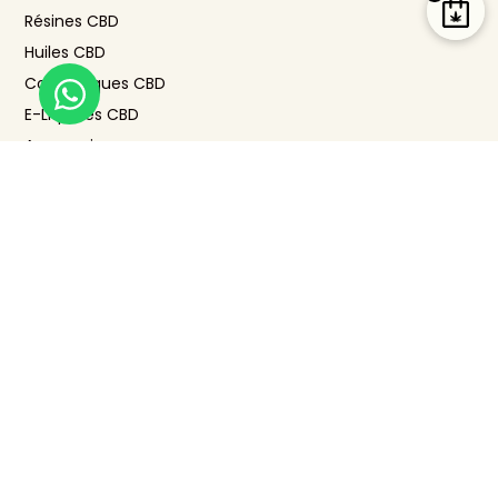
Résines CBD
Huiles CBD
Cosmétiques CBD
E-Liquides CBD
Accessoires
Tisanes CBD & Comestibles
LIENS UTILES
Blog
FAQ : questions fréquentes
Nos shops
Notre boutique CBD à Rouen
Notre boutique CBD à Elbeuf
Suivi de commande
Mentions légales
Conditions générales de vente (CGV)