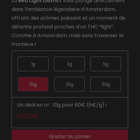
La
Red Light District
vous plonge directement
dans l’ambiance légendaire d’Amsterdam,
offrant des arômes puissant et un moment de
détente profond proches d’un THC “light”.
Comme à Amsterdam, mais sans traverser la
frontière !
1g
3g
5g
10g
25g
50g
Un deal en or : 10g pour 60€ (6€/g) !
60,00
€
Ajouter au panier