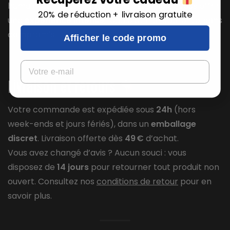
humain, et notre engagement est simple : vous offrir
20% de réduction + livraison gratuite
une
expérience intense
, légale et transparente, sans
compromis.
Afficher le code promo
Email
Livraison et retours
Votre commande est expédiée sous
24h
(hors
week-ends et jours fériés), dans un
emballage
discret
. Livraison offerte dès
49 €
d’achat.
Vous avez changé d’avis ? Aucun souci : vous
disposez de
14 jours
pour retourner tout produit non
ouvert. Consultez nos
conditions de retour
pour en
savoir plus.