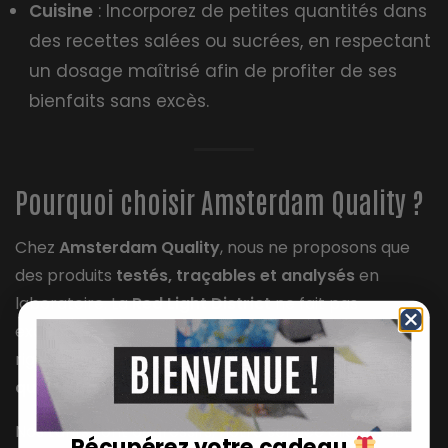
Cuisine
: Incorporez de petites quantités dans
des recettes salées ou sucrées, en respectant
un dosage maîtrisé afin de profiter de ses
bienfaits sans excès.
Pourquoi choisir Amsterdam Quality ?
Chez
Amsterdam Quality
, nous ne proposons que
des produits
testés, traçables et analysés
en
laboratoire. La
Red Light District
ne fait pas
exception. C’est une fleur issue de circuits
rigoureusement contrôlés, pour vous garantir
une
qualité constante et une conformité totale
.
Nos tarifs sont dégressifs, notre service client est
Récupérez votre cadeau