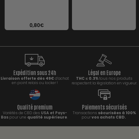
Tubes plastique pour
transport
0,80
€
Expédition sous 24h
Légal en Europe
Livraison offerte dès 49€
d’achat
THC
0.3%
tous nos produits
≤
en point relais ou locker !
respectent la législation en vigueur.
Qualité premium
Paiements sécurisés
Variétés de CBD des
USA et Pays-
Transactions
sécurisées à 100%
Bas
pour une
qualité supérieure
.
pour
vos achats CBD.