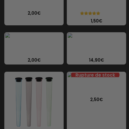
Fraise
2,00
€
1 avis
1,50
€
Feuilles de Blunt au chanvre
Grinder Tête de mort Métal ou
Original
Cuivre
2,00
€
14,90
€
Zetla Cônes Pré Roulés King
Size De Luxe
2,50
€