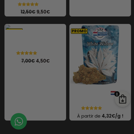
9 avis
12,50
€
9,50
€
PROMO
PROMO
Joint pré-roulé (1g )
47 avis
7,00
€
4,50
€
White Widow
0
48 avis
À partir de
4,32€/g !