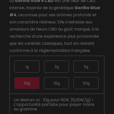
La
Gorilla Glue 4 CBD
est une fleur de CBD
intense, inspirée de la génétique
Gorilla Glue
#4
, reconnue pour ses arômes profonds et
son caractère résineux. Elle s’adresse aux
amateurs de fleurs CBD au goût marqué, à la
recherche d’une expérience plus prononcée
que les variétés classiques, tout en restant
conforme à la réglementation française.
1g
3g
5g
10g
25g
50g
Un deal en or : 10g pour 60€ (6,00€/g) !
L’opportunité parfaite pour payer moins
au gramme.