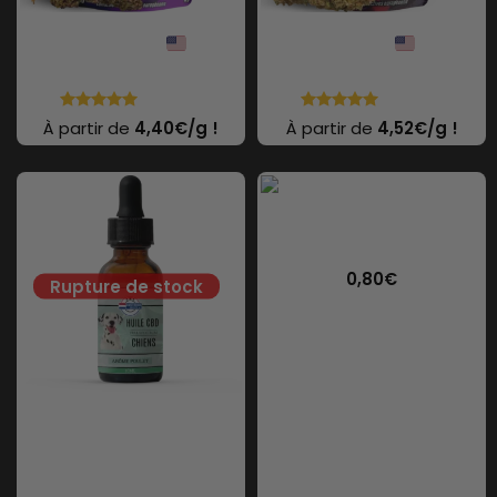
Purple Haze
Amnésia
60 avis
75 avis
À partir de
4,40€/g !
À partir de
4,52€/g !
Tubes plastique pour
transport
0,80
€
Extrait Naturel au CBD pour
Chien