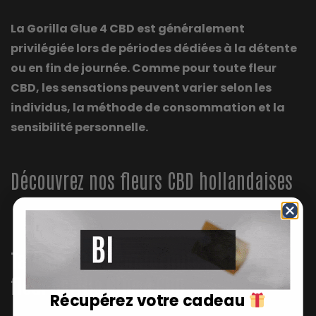
La Gorilla Glue 4 CBD est généralement
privilégiée lors de périodes dédiées à la détente
ou en fin de journée. Comme pour toute fleur
CBD, les sensations peuvent varier selon les
individus, la méthode de consommation et la
sensibilité personnelle.
Découvrez nos fleurs CBD hollandaises
Taux de CBD & conformité légale de la
fleur Gorilla Glue 4 CBD
Récupérez votre cadeau