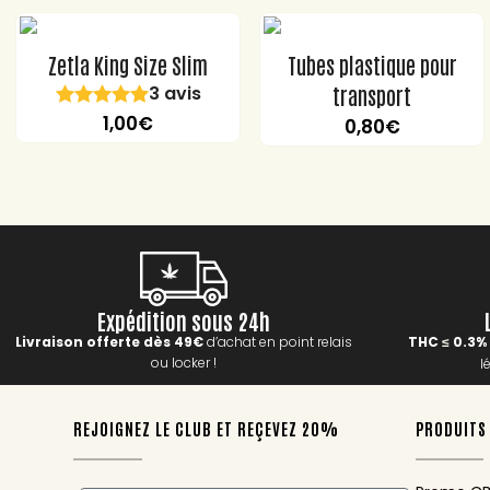
Zetla King Size Slim
Tubes plastique pour
3 avis
transport
1,00
€
0,80
€
Expédition sous 24h
Livraison offerte dès 49€
d’achat en point relais
THC
0.3%
≤
ou locker !
l
REJOIGNEZ LE CLUB ET REÇEVEZ 20%
PRODUITS