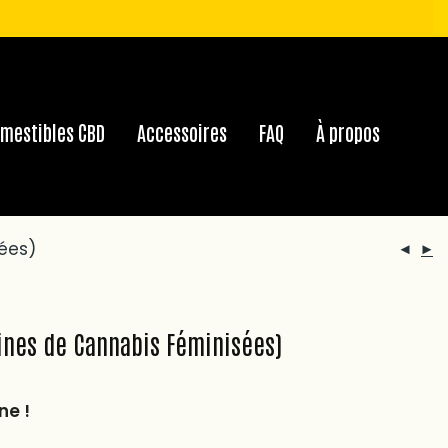
mestibles CBD
Accessoires
FAQ
À propos
ées)
ines de Cannabis Féminisées)
ne !