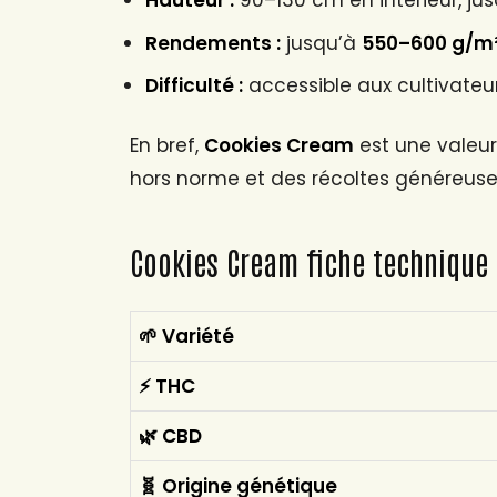
Hauteur :
90–130 cm en intérieur, jus
Rendements :
jusqu’à
550–600 g/m² 
Difficulté :
accessible aux cultivateur
En bref,
Cookies Cream
est une valeur
hors norme et des récoltes généreuse
Cookies Cream fiche technique
🌱 Variété
⚡ THC
🌿 CBD
🧬 Origine génétique