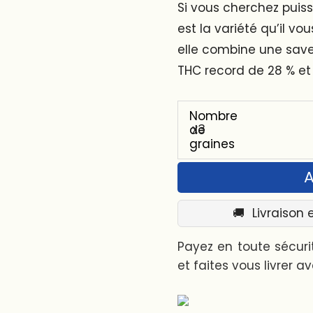
Si vous cherchez puis
est la variété qu’il v
elle combine une save
THC record de 28 % et
Nombre
de
graines
A
🚚
Livraison 
Payez en toute sécur
et faites vous livrer av