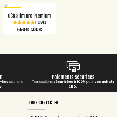
PROMO
OCB Slim Oro Premium
1 avis
1,50
€
1,00
€
um
Paiements sécurisés
s-Bas
pour une
Transactions
sécurisées à 100%
pour
vos achats
e
.
CBD.
NOUS CONTACTER