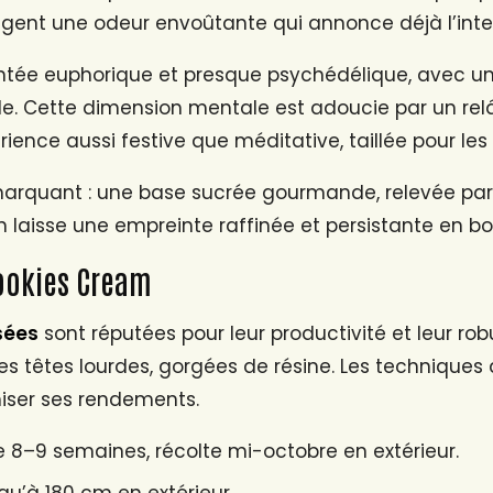
agent une odeur envoûtante qui annonce déjà l’inten
tée euphorique et presque psychédélique, avec une
onde. Cette dimension mentale est adoucie par un re
rience aussi festive que méditative, taillée pour l
 marquant : une base sucrée gourmande, relevée pa
n laisse une empreinte raffinée et persistante en b
Cookies Cream
sées
sont réputées pour leur productivité et leur robu
es têtes lourdes, gorgées de résine. Les technique
miser ses rendements.
e 8–9 semaines, récolte mi-octobre en extérieur.