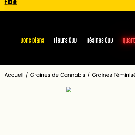
Bons plans
Fleurs CBD
Résines CBD
Quart
Accueil
/
Graines de Cannabis
/
Graines Féminis