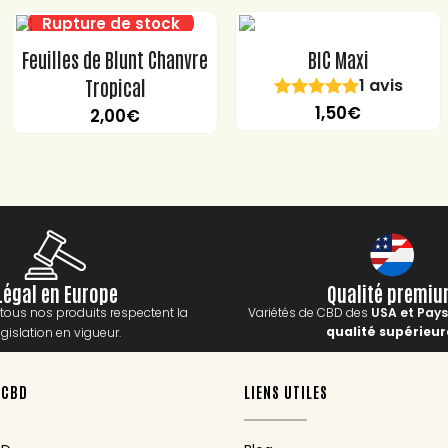
Feuilles de Blunt Chanvre
BIC Maxi
Tropical
1 avis
1,50
€
2,00
€
Légal en Europe
Qualité premi
tous nos produits respectent la
Variétés de CBD des
USA et Pay
qualité supérieur
égislation en vigueur.
 CBD
LIENS UTILES