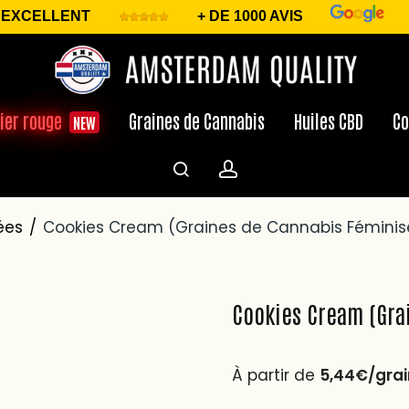
EXCELLENT
+ DE 1000 AVIS
ier rouge
Graines de Cannabis
Huiles CBD
Co
NEW
ées
/
Cookies Cream (Graines de Cannabis Féminis
Cookies Cream (Gra
À partir de
5,44€/grai