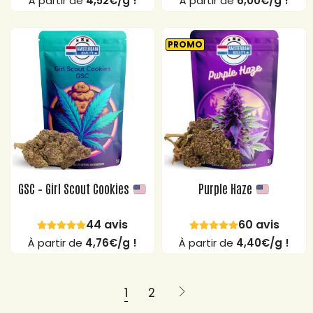
À partir de
4,52€/g !
À partir de
6,00€/g !
PROMO
GSC – Girl Scout Cookies
Purple Haze
44 avis
60 avis
À partir de
4,76€/g !
À partir de
4,40€/g !
1
2