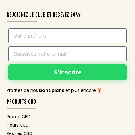
REJOIGNEZ LE CLUB ET REÇEVEZ 20%
Nom
Email
Récupérez votre cadeau
S’inscrire
20% de réduction + livraison gratuite
Afficher le code promo
Profitez de nos
bons plans
et plus encore
PRODUITS CBD
Email
Promo CBD
Fleurs CBD
Résines CBD