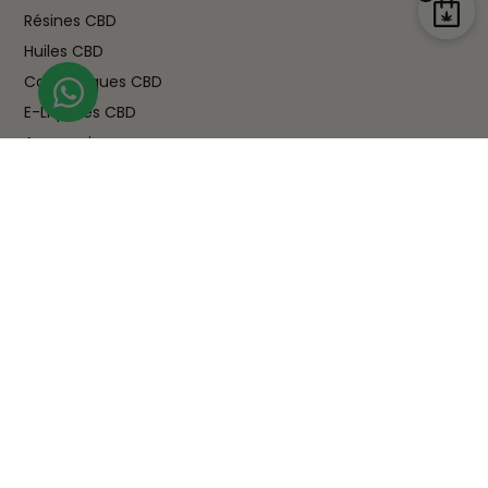
Résines CBD
Huiles CBD
Cosmétiques CBD
E-Liquides CBD
Accessoires
Tisanes CBD & Comestibles
LIENS UTILES
Blog
FAQ : questions fréquentes
Nos shops
Notre boutique CBD à Rouen
Notre boutique CBD à Elbeuf
Suivi de commande
Mentions légales
Conditions générales de vente (CGV)